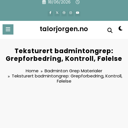
18/06/2026
to
content
talorjorgen.no
Teksturert badmintongrep:
Grepforbedring, Kontroll, Følelse
Home
Badminton Grep Materialer
Teksturert badmintongrep: Grepforbedring, Kontroll,
Følelse