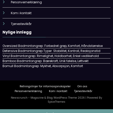
Personvernerklæring
Kom i kontakt
Tjenestevilkår
Nylige innlegg
Oversized Badmintongrep: Forbedret grep, Komfort, Håndstørrelse
Defensive Badmintongrep Typer: Stabilitet, Kontroll, Reaksjonstid
Vinyl Badmintongrep: Rimelighet, Holdbarhet, Enkel vedlikehold
Bamboo Badmintongrep: Bærekraft, Unik følelse, Lettvekt
Bomull Badmintongrep: Mykhet, Absorpsjon, Komfort
Retningslinjer for informasjonskapsler
Om oss
Personvernerklæring
Kom i kontakt
Tjenestevilkår
Newscrunch - Magazine & Blog
WordPress
Theme 2026 | Powered By
SpiceThemes
Skip