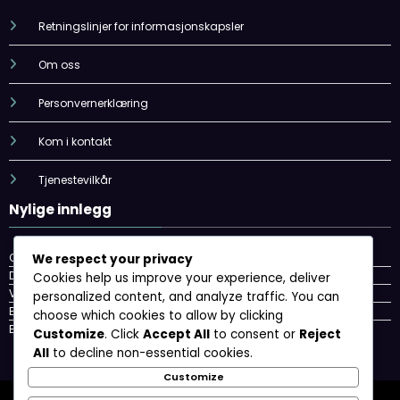
Retningslinjer for informasjonskapsler
Om oss
Personvernerklæring
Kom i kontakt
Tjenestevilkår
Nylige innlegg
Oversized Badmintongrep: Forbedret grep, Komfort, Håndstørrelse
We respect your privacy
Defensive Badmintongrep Typer: Stabilitet, Kontroll, Reaksjonstid
Cookies help us improve your experience, deliver
Vinyl Badmintongrep: Rimelighet, Holdbarhet, Enkel vedlikehold
personalized content, and analyze traffic. You can
Bamboo Badmintongrep: Bærekraft, Unik følelse, Lettvekt
choose which cookies to allow by clicking
Bomull Badmintongrep: Mykhet, Absorpsjon, Komfort
Customize
. Click
Accept All
to consent or
Reject
All
to decline non-essential cookies.
Customize