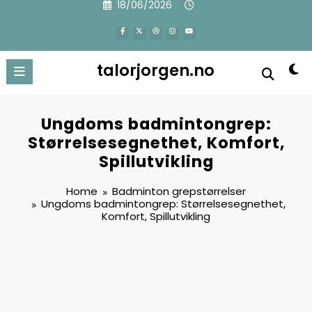
18/06/2026
to
content
talorjorgen.no
Ungdoms badmintongrep:
Størrelsesegnethet, Komfort,
Spillutvikling
Home
Badminton grepstørrelser
Ungdoms badmintongrep: Størrelsesegnethet,
Komfort, Spillutvikling