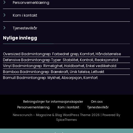
Personvernerklæring
Kom i kontakt
Tjenestevilkår
Nylige innlegg
Oversized Badmintongrep: Forbedret grep, Komfort, Håndstørrelse
Defensive Badmintongrep Typer: Stabilitet, Kontroll, Reaksjonstid
Vinyl Badmintongrep: Rimelighet, Holdbarhet, Enkel vedlikehold
Bamboo Badmintongrep: Bærekraft, Unik følelse, Lettvekt
Bomull Badmintongrep: Mykhet, Absorpsjon, Komfort
Retningslinjer for informasjonskapsler
Om oss
Personvernerklæring
Kom i kontakt
Tjenestevilkår
Newscrunch - Magazine & Blog
WordPress
Theme 2026 | Powered By
SpiceThemes
Skip