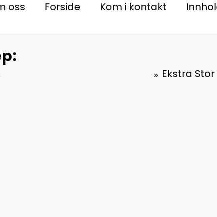
m oss
Forside
Kom i kontakt
Innho
p:
,
Ekstra Sto