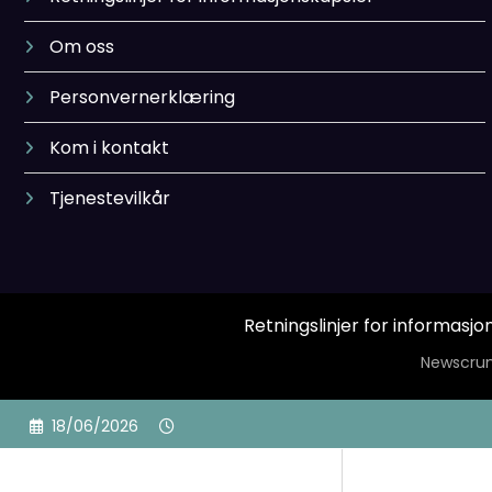
Om oss
Personvernerklæring
Kom i kontakt
Tjenestevilkår
Retningslinjer for informasjo
Newscrun
Skip
18/06/2026
to
content