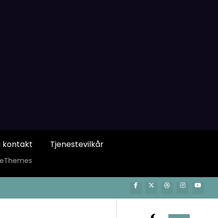
 kontakt
Tjenestevilkår
ceThemes