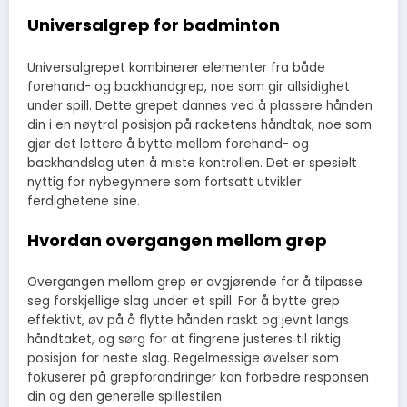
Universalgrep for badminton
Universalgrepet kombinerer elementer fra både
forehand- og backhandgrep, noe som gir allsidighet
under spill. Dette grepet dannes ved å plassere hånden
din i en nøytral posisjon på racketens håndtak, noe som
gjør det lettere å bytte mellom forehand- og
backhandslag uten å miste kontrollen. Det er spesielt
nyttig for nybegynnere som fortsatt utvikler
ferdighetene sine.
Hvordan overgangen mellom grep
Overgangen mellom grep er avgjørende for å tilpasse
seg forskjellige slag under et spill. For å bytte grep
effektivt, øv på å flytte hånden raskt og jevnt langs
håndtaket, og sørg for at fingrene justeres til riktig
posisjon for neste slag. Regelmessige øvelser som
fokuserer på grepforandringer kan forbedre responsen
din og den generelle spillestilen.