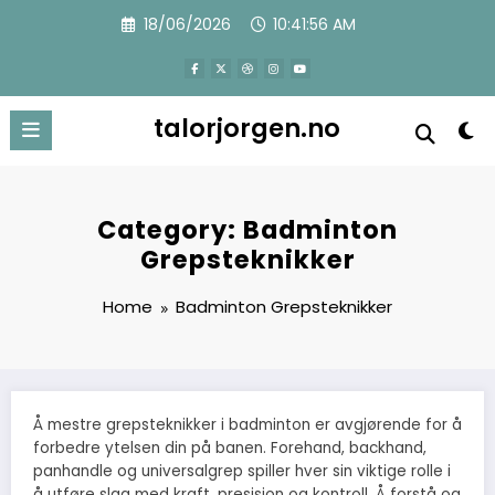
Skip
18/06/2026
10:41:58 AM
to
content
talorjorgen.no
Category: Badminton
Grepsteknikker
Home
Badminton Grepsteknikker
Å mestre grepsteknikker i badminton er avgjørende for å
forbedre ytelsen din på banen. Forehand, backhand,
panhandle og universalgrep spiller hver sin viktige rolle i
å utføre slag med kraft, presisjon og kontroll. Å forstå og