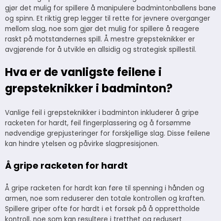
gjør det mulig for spillere å manipulere badmintonballens bane
og spinn. Et riktig grep legger til rette for jevnere overganger
mellom slag, noe som gjør det mulig for spillere å reagere
raskt på motstandernes spill. Å mestre grepsteknikker er
avgjørende for å utvikle en allsidig og strategisk spillestil.
Hva er de vanligste feilene i
grepsteknikker i badminton?
Vanlige feil i grepsteknikker i badminton inkluderer å gripe
racketen for hardt, feil fingerplassering og å forsømme
nødvendige grepjusteringer for forskjellige slag. Disse feilene
kan hindre ytelsen og påvirke slagpresisjonen.
Å gripe racketen for hardt
Å gripe racketen for hardt kan føre til spenning i hånden og
armen, noe som reduserer den totale kontrollen og kraften.
Spillere griper ofte for hardt i et forsøk på å opprettholde
kontroll, noe som kan resultere i tretthet og redusert