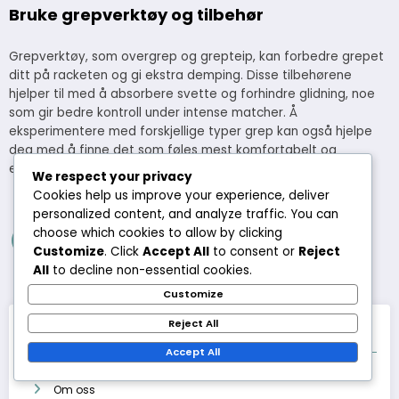
Bruke grepverktøy og tilbehør
Grepverktøy, som overgrep og grepteip, kan forbedre grepet
ditt på racketen og gi ekstra demping. Disse tilbehørene
hjelper til med å absorbere svette og forhindre glidning, noe
som gir bedre kontroll under intense matcher. Å
eksperimentere med forskjellige typer grep kan også hjelpe
deg med å finne det som føles mest komfortabelt og
effektivt for din spillestil.
We respect your privacy
Cookies help us improve your experience, deliver
Read more
personalized content, and analyze traffic. You can
Posts
choose which cookies to allow by clicking
1
2
Customize
. Click
Accept All
to consent or
Reject
pagination
All
to decline non-essential cookies.
Customize
Reject All
Lenker
Accept All
Om oss