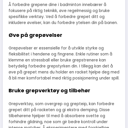
Å forbedre grepene dine i badminton innebærer å
fokusere på riktig teknikk, øve regelmessig og bruke
spesifikke verktøy. Ved å forbedre grepet ditt og
inkludere øvelser, kan du forbedre ytelsen din på banen.
Øve på grepøvelser
Grepøvelser er essensielle for å utvikle styrke og
fleksibilitet i hendene og fingrene. Enkle rutiner som å
klemme en stressball eller bruke grepstrenere kan
betydelig forbedre grepstyrken din. I tillegg kan det å
øve på grepet mens du holder en racket hjelpe deg med
å bli mer komfortabel med riktig posisjonering under spill.
Bruke grepverktøy og tilbehør
Grepverktøy, som overgrep og grepteip, kan forbedre
grepet ditt på racketen og gi ekstra demping. Disse
tilbehørene hjelper til med å absorbere svette og
forhindre glidning, noe som gir bedre kontroll under
intense matcher. Å eksperimentere med forskjellige