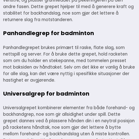
venstre, og plasser grunnleddet på pekefingeren på den
andre fasen. Dette grepet hjelper til med å generere kraft og
stabilitet for backhandslag, noe som gjør det lettere å
returnere slag fra motstanderen.
Panhandlegrep for badminton
Panhandlegrepet brukes primært til raske, flate slag, som
nettspill og server. For å bruke dette grepet, hold racketen
som om du holder en stekepanne, med tommelen presset
mot baksiden av håndtaket. Selv om det ikke er vanlig å bruke
for alle slag, kan det være nyttig i spesifikke situasjoner der
hastighet er avgjørende.
Universalgrep for badminton
Universalgrepet kombinerer elementer fra både forehand- og
backhandgrep, noe som gir allsidighet under spill. Dette
grepet dannes ved å plassere hånden din i en nøytral posisjon
på racketens håndtak, noe som gjør det lettere å bytte
mellom forehand- og backhandslag uten å miste kontrollen.